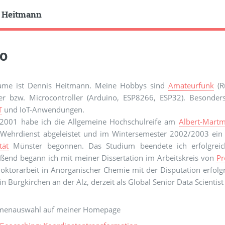
 Heitmann
lo
me ist Dennis Heitmann. Meine Hobbys sind
Amateurfunk
(R
r bzw. Microcontroller (Arduino, ESP8266, ESP32). Besonders
T
und IoT-Anwendungen.
 2001 habe ich die Allgemeine Hochschulreife am
Albert-Mart
Wehrdienst abgeleistet und im Wintersemester 2002/2003 ei
tät
Münster begonnen. Das Studium beendete ich erfolgrei
eßend begann ich mit meiner Dissertation im Arbeitskreis von
Pr
ktorarbeit in Anorganischer Chemie mit der Disputation erfolgr
in Burgkirchen an der Alz, derzeit als Global Senior Data Scientist
menauswahl auf meiner Homepage