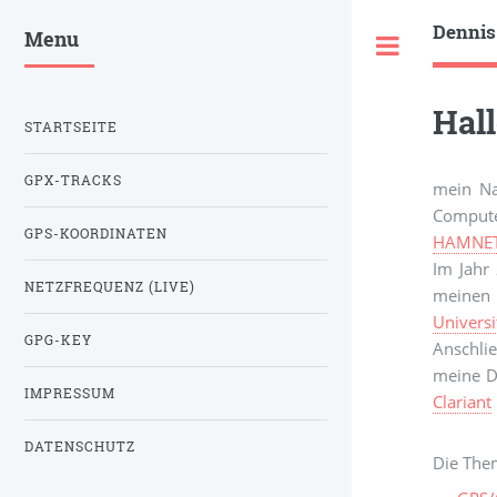
Dennis
Menu
Toggle
Hal
STARTSEITE
GPX-TRACKS
mein Na
Compute
GPS-KOORDINATEN
HAMNE
Im Jahr
NETZFREQUENZ (LIVE)
meinen 
Universi
GPG-KEY
Anschli
meine Do
IMPRESSUM
Clariant
DATENSCHUTZ
Die The