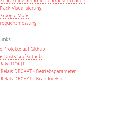
Geocaching: Koordinatentransformation
rack-Visualisierung
 Google Maps
frequenzmessung
Links
e Projekte auf Github
 "Gists" auf Github
Bake DO0JT
Relais DB0AAT - Betriebsparameter
Relais DB0AAT - Brandmeister