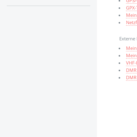
GPS/
GPX-T
Mein
Netz
Externe 
Mein
Meine
VHF-
DMR 
DMR 